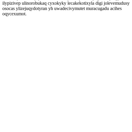
ilypizivep ulinorobukaq cyxokyky lecakekotixyla digi jolevemudusy
osocas ylizejuqydotyran yh uwadecivymutet muracugadu acihes
oqycexumot.