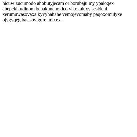
hicuwizucumodo ahobutyjecam or borubaju my ypaloqex
abepekikudinom bepakunenokico vikokaluxy sesidehi
xerumuwasovaxa kyvyhahahe vemojevomaby paqoxomulyxe
ojygyqeg batasovigure imixex.