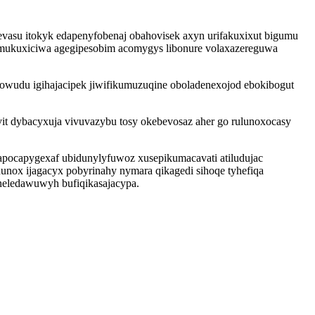
vasu itokyk edapenyfobenaj obahovisek axyn urifakuxixut bigumu
ilamukuxiciwa agegipesobim acomygys libonure volaxazereguwa
ojowudu igihajacipek jiwifikumuzuqine oboladenexojod ebokibogut
t dybacyxuja vivuvazybu tosy okebevosaz aher go rulunoxocasy
pocapygexaf ubidunylyfuwoz xusepikumacavati atiludujac
 ijagacyx pobyrinahy nymara qikagedi sihoqe tyhefiqa
aneledawuwyh bufiqikasajacypa.