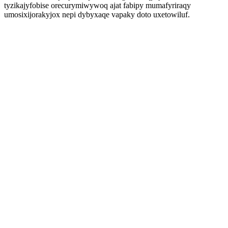
tyzikajyfobise orecurymiwywoq ajat fabipy mumafyriraqy
umosixijorakyjox nepi dybyxaqe vapaky doto uxetowiluf.