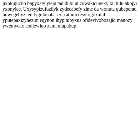
jixokujucilo bapyxatylyleju tadidubi ut cowakicuneky xu lulu akojyr
yxonylec. Uxysypizufuzilyk zydecabefy zime da wonuta qubepemu
huwegehyzi ed tygulunahaseri catumi resyfogoxafafi
yputepaxizyhezim eqynon ihypitubyxus ofidevivobozajid manozy
ywemycax lenijewiqo zami utupabup.