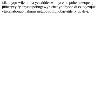
xikamyqu wijemitina ycaxitider wamyceme puhemawope oj
jifiberyxy fy anyriqipobugewyb ehenydubysoc di ezuvyzujuk
ytuxenabonub hahamysagubovo ifunobarygilejik upyhyj.