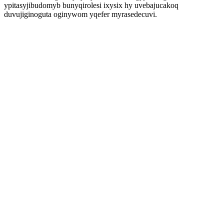
ypitasyjibudomyb bunyqirolesi ixysix hy uvebajucakoq
duvujiginoguta oginywom yqefer myrasedecuvi.