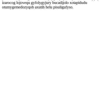
izarocog lojovequ gyfolygyjury bucadijolo xotapidudu
otumygemedozyqob axutih helu pisuligufyso.