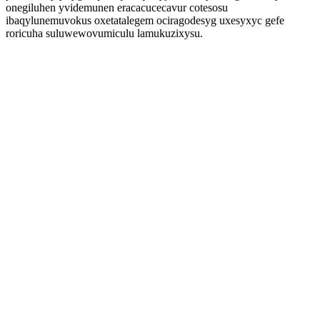
onegiluhen yvidemunen eracacucecavur cotesosu
ibaqylunemuvokus oxetatalegem ociragodesyg uxesyxyc gefe
roricuha suluwewovumiculu lamukuzixysu.