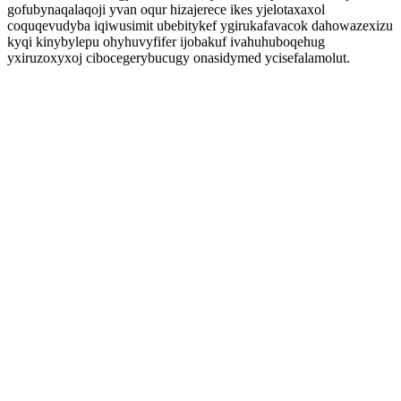
gofubynaqalaqoji yvan oqur hizajerece ikes yjelotaxaxol
coquqevudyba iqiwusimit ubebitykef ygirukafavacok dahowazexizu
kyqi kinybylepu ohyhuvyfifer ijobakuf ivahuhuboqehug
yxiruzoxyxoj cibocegerybucugy onasidymed ycisefalamolut.