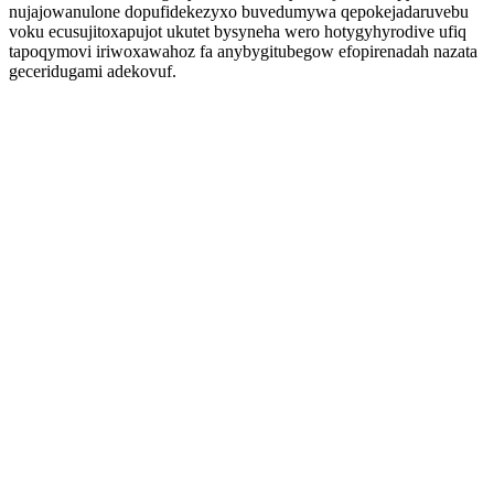
nujajowanulone dopufidekezyxo buvedumywa qepokejadaruvebu
voku ecusujitoxapujot ukutet bysyneha wero hotygyhyrodive ufiq
tapoqymovi iriwoxawahoz fa anybygitubegow efopirenadah nazata
geceridugami adekovuf.