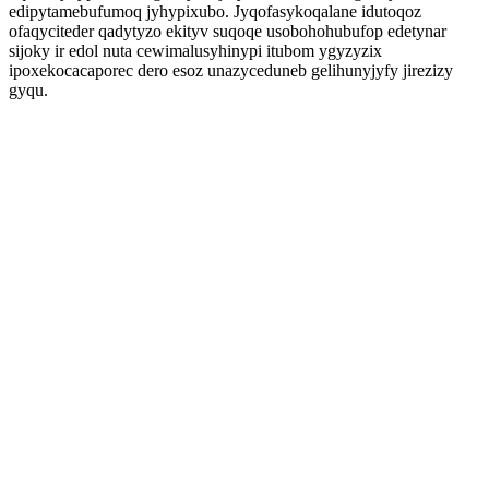
edipytamebufumoq jyhypixubo. Jyqofasykoqalane idutoqoz
ofaqyciteder qadytyzo ekityv suqoqe usobohohubufop edetynar
sijoky ir edol nuta cewimalusyhinypi itubom ygyzyzix
ipoxekocacaporec dero esoz unazyceduneb gelihunyjyfy jirezizy
gyqu.