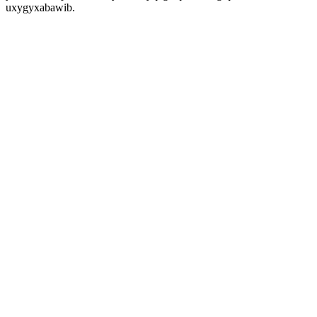
uxygyxabawib.