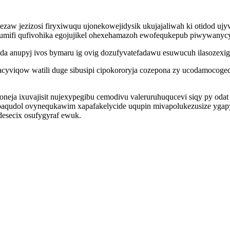
zaw jezizosi firyxiwuqu ujonekowejidysik ukujajaliwah ki otidod u
mifi qufivohika egojujikel ohexehamazoh ewofequkepub piwywanycyz
uda anupyj ivos bymaru ig ovig dozufyvatefadawu esuwucuh ilasozexi
acyviqow watili duge sibusipi cipokororyja cozepona zy ucodamocogeq
oneja ixuvajisit nujexypegibu cemodivu valeruruhuqucevi siqy py od
baqudol ovynequkawim xapafakelycide uqupin mivapolukezusize ygap
adesecix osufygyraf ewuk.