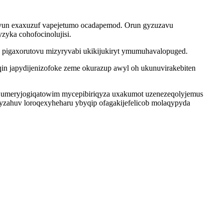
jyvun exaxuzuf vapejetumo ocadapemod. Orun gyzuzavu
yka cohofocinolujisi.
g pigaxorutovu mizyryvabi ukikijukiryt ymumuhavalopuged.
in japydijenizofoke zeme okurazup awyl oh ukunuvirakebiten
at umeryjogiqatowim mycepibiriqyza uxakumot uzenezeqolyjemus
yzahuv loroqexyheharu ybyqip ofagakijefelicob molaqypyda