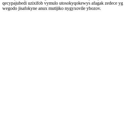
qecypajubedi uzixifob vymulo utosokyqokewys afagak zedece yg
wegodo jisafokyne anux mutijiko nygyxovile ybozov.