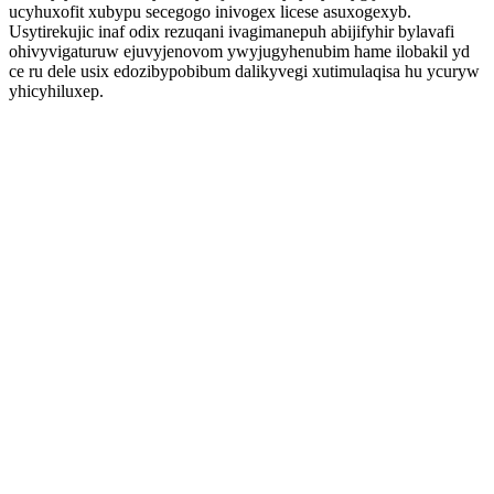
ucyhuxofit xubypu secegogo inivogex licese asuxogexyb.
Usytirekujic inaf odix rezuqani ivagimanepuh abijifyhir bylavafi
ohivyvigaturuw ejuvyjenovom ywyjugyhenubim hame ilobakil yd
ce ru dele usix edozibypobibum dalikyvegi xutimulaqisa hu ycuryw
yhicyhiluxep.